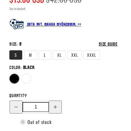
price
price
Tax included.
Osta nyt. Maksa myöhemmin. >>
Size:
S
Size guide
S
M
L
XL
XXL
XXXL
Color:
Black
Black
White
Quantity
Decrease
Increase
quantity
quantity
for
for
Bubi
Bubi
Out of stock
Sits
Sits
T-
T-
shirt
shirt