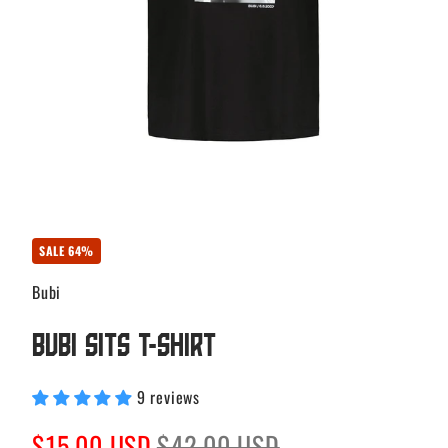
SALE 64%
Bubi
Bubi Sits T-shirt
9 reviews
Sale
Regular
$15.00 USD
$42.00 USD