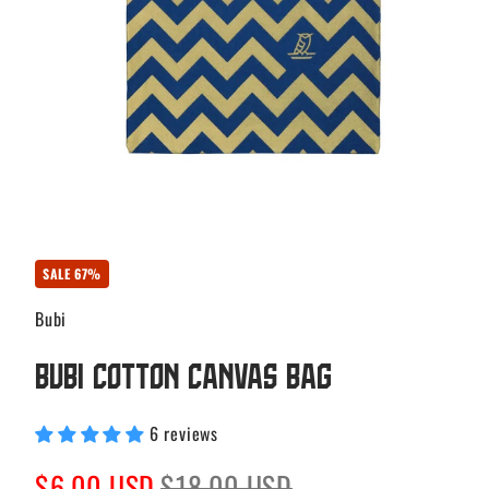
SALE 67%
Bubi
Bubi Cotton Canvas Bag
6 reviews
Sale
Regular
$6.00 USD
$18.00 USD