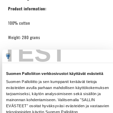
Product information:
100% cotton
Weight: 280 grams
TEST
Bag size: 38 x 42cm
Handles: 36cm
Suomen Palloliiton verkkosivustot käyttävät evästeitä
Suomen Palloliitto ja sen kumppanit keräävät tietoja
evästeiden avulla parhaan mahdollisen käyttökokemuksen
tarjoamiseksi, käytön analysoimiseen sekä sisällön ja
Customer Reviews
mainonnan kohdentamiseen. Valitsemalla "SALLIN
EVÄSTEET" osoitat hyväksyväsi evästeiden ja vastaavien
Be the first to write a review
teknologioiden käytön Suomen Palloliiton