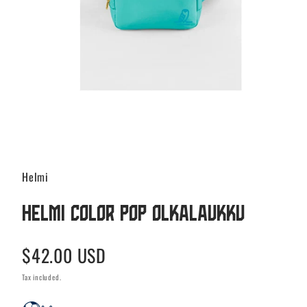
Helmi
Helmi Color Pop olkalaukku
Regular
$42.00 USD
price
Tax included.