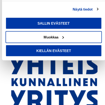
evästeet haluat kieltää tai sallia. Voit myös peruuttaa
Näytä tiedot
suostumuksesi tai muuttaa sitä milloin tahansa. Lue lisää
evästeselosteestamme
.
SALLIN EVÄSTEET
Muokkaa
KIELLÄN EVÄSTEET