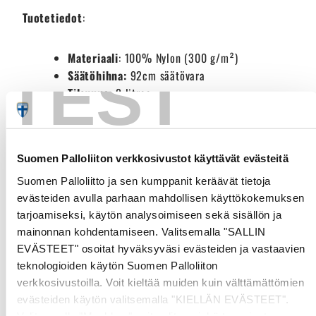
Tuotetiedot
:
Materiaali
: 100% Nylon (
300 g/m²)
TEST
Säätöhihna:
92cm säätövara
Tilavuus:
2 litraa
Mitat:
14 x 20 x 7 cm
Värit
: Minttu (Mint Choc Chip), Violetti (Blueberry
Swirl) ja Pinkki (Rasberry Ripple)
Suomen Palloliiton verkkosivustot käyttävät evästeitä
Suomen Palloliitto ja sen kumppanit keräävät tietoja
evästeiden avulla parhaan mahdollisen käyttökokemuksen
Customer Reviews
tarjoamiseksi, käytön analysoimiseen sekä sisällön ja
mainonnan kohdentamiseen. Valitsemalla "SALLIN
EVÄSTEET" osoitat hyväksyväsi evästeiden ja vastaavien
Be the first to write a review
teknologioiden käytön Suomen Palloliiton
verkkosivustoilla. Voit kieltää muiden kuin välttämättömien
Write a review
evästeiden käytön valitsemalla "KIELLÄN EVÄSTEET".
Valitsemalla "Muokkaa" voit valita, minkä tyyppiset