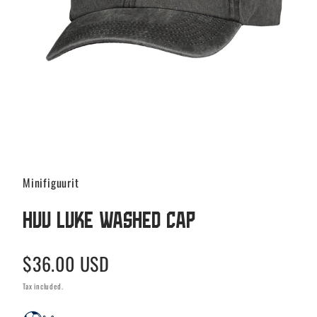
Minifiguurit
HUU Luke Washed cap
Regular
$36.00 USD
price
Tax included.