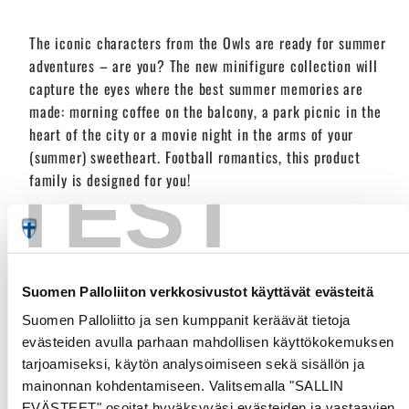
The iconic characters from the Owls are ready for summer
adventures – are you? The new minifigure collection will
capture the eyes where the best summer memories are
made: morning coffee on the balcony, a park picnic in the
heart of the city or a movie night in the arms of your
(summer) sweetheart. Football romantics, this product
TEST
family is designed for you!
The Minifigures collection
includes a wide range of
products from clothing to coffee mugs. All products in the
product family are available in the striking HUU-Luke,
Suomen Palloliiton verkkosivustot käyttävät evästeitä
DANGER-Jolle and GOAT-Pukki designs.
Suomen Palloliitto ja sen kumppanit keräävät tietoja
evästeiden avulla parhaan mahdollisen käyttökokemuksen
tarjoamiseksi, käytön analysoimiseen sekä sisällön ja
Customer Reviews
mainonnan kohdentamiseen. Valitsemalla "SALLIN
EVÄSTEET" osoitat hyväksyväsi evästeiden ja vastaavien