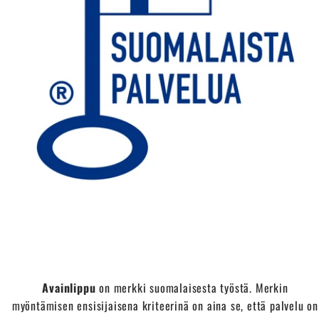
Avainlippu
on merkki suomalaisesta työstä. Merkin
myöntämisen ensisijaisena kriteerinä on aina se, että palvelu on