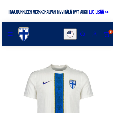
Skip
to
MAAJOUKKUEEN VERKKOKAUPAN MYYMÄLÄ NYT AUKI!
LUE LISÄÄ >>
content
MENU
SEARCH
ACCOUNT
VIEW
0
Country/region
MY
CART
(0)