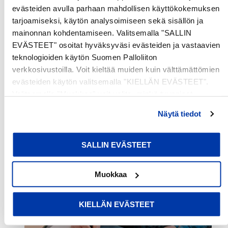
evästeiden avulla parhaan mahdollisen käyttökokemuksen
tarjoamiseksi, käytön analysoimiseen sekä sisällön ja
mainonnan kohdentamiseen. Valitsemalla "SALLIN
EVÄSTEET" osoitat hyväksyväsi evästeiden ja vastaavien
teknologioiden käytön Suomen Palloliiton
verkkosivustoilla. Voit kieltää muiden kuin välttämättömien
evästeiden käytön valitsemalla "KIELLÄN EVÄSTEET".
Valitsemalla "Muokkaa" voit valita, minkä tyyppiset
evästeet haluat kieltää tai sallia. Voit myös peruuttaa
Näytä tiedot
suostumuksesi tai muuttaa sitä milloin tahansa. Lue lisää
evästeselosteestamme
.
SALLIN EVÄSTEET
Muokkaa
KIELLÄN EVÄSTEET