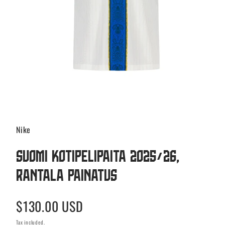
Nike
Suomi Kotipelipaita 2025/26,
Rantala painatus
Regular
$130.00 USD
price
Tax included.