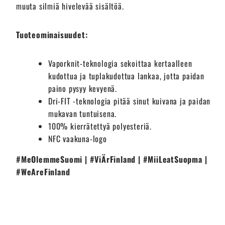
muuta silmiä hivelevää sisältöä.
Tuoteominaisuudet:
Vaporknit-teknologia sekoittaa kertaalleen
kudottua ja tuplakudottua lankaa, jotta paidan
paino pysyy kevyenä.
Dri-FIT -teknologia pitää sinut kuivana ja paidan
mukavan tuntuisena.
100% kierrätettyä polyesteriä.
NFC vaakuna-logo
#MeOlemmeSuomi | #ViÄrFinland | #MiiLeatSuopma |
#WeAreFinland