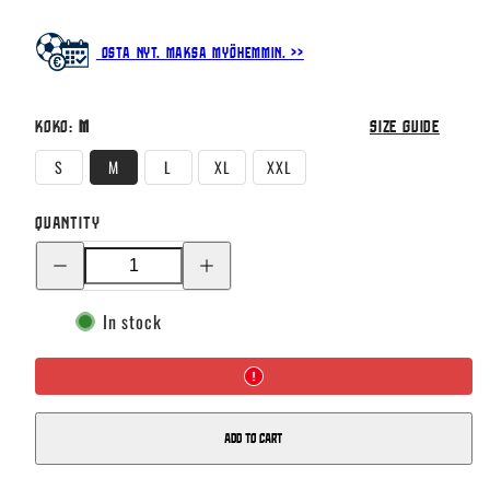
Osta nyt. Maksa myöhemmin. >>
Koko:
M
Size guide
S
M
L
XL
XXL
Quantity
Decrease
Increase
quantity
quantity
for
for
Suomi
Suomi
In stock
Kotipelipaita
Kotipelipaita
2025/26,
2025/26,
Rantala
Rantala
painatus
painatus
Add to cart