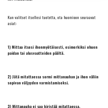
Kun valitset itsellesi tuotetta, ota huomioon seuraavat
asiat:
1) Mittaa itsesi ihonmyötäisesti, esimerkiksi ohuen
paidan tai alusvaatteiden päältä.
2) Jätä mitattaessa sormi mittanauhan ja ihon väliin
sopivan väljyyden varmistamiseksi.
3) Mittanauha ei saa kiristää mitattaessa.