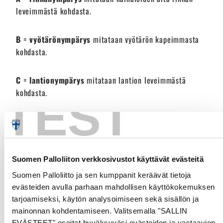
leveimmästä kohdasta.
B
=
vyötärönympärys
mitataan vyötärön kapeimmasta
kohdasta.
C
=
lantionympärys
mitataan lantion leveimmästä
kohdasta.
TEST
D
=
selän pituus
mitataan niskasta (7. niskanikama on
suurin ja selvin nikama, jonka tuntee kokeilemalla) lantion
alareunaan (tuote mitattu niskan saumasta paidan
alareunan päätepisteeseen).
Suomen Palloliiton verkkosivustot käyttävät evästeitä
Suomen Palloliitto ja sen kumppanit keräävät tietoja
E
=
hihan pituus
mitataan olkapään leveimmästä
evästeiden avulla parhaan mahdollisen käyttökokemuksen
leveimmästä kohdasta ranneluuhun (tuote mitattu
tarjoamiseksi, käytön analysoimiseen sekä sisällön ja
olkasaumasta hihan päätepisteeseen).
mainonnan kohdentamiseen. Valitsemalla "SALLIN
EVÄSTEET" osoitat hyväksyväsi evästeiden ja vastaavien