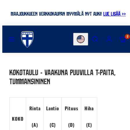
Siirry
MAAJOUKKUEEN VERKKOKAUPAN MYYMÄLÄ NYT AUKI!
LUE LISÄÄ >>
MENU
HAE
ASIAKASTILI
KATSO
0
Maa
OSTOS
(0)
Kokotaulu - Vaakuna puuvilla t-paita,
Tummansininen
Rinta
Lantio
Pituus
Hiha
KOKO
(A)
(C)
(D)
(E)