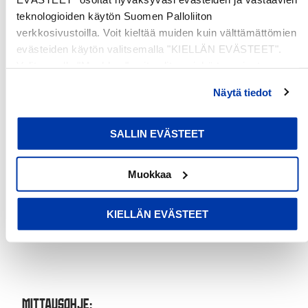
teknologioiden käytön Suomen Palloliiton
verkkosivustoilla. Voit kieltää muiden kuin välttämättömien
evästeiden käytön valitsemalla "KIELLÄN EVÄSTEET".
Valitsemalla "Muokkaa" voit valita, minkä tyyppiset
evästeet haluat kieltää tai sallia. Voit myös peruuttaa
Näytä tiedot
suostumuksesi tai muuttaa sitä milloin tahansa. Lue lisää
evästeselosteestamme
.
SALLIN EVÄSTEET
Muokkaa
KIELLÄN EVÄSTEET
Mittausohje: