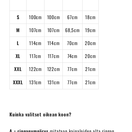
S
100cm
100cm
67cm
18cm
M
107cm
107cm
68,5cm
19cm
L
114cm
114cm
70cm
20cm
XL
117cm
117cm
74cm
20cm
XXL
122cm
122cm
77cm
21cm
XXXL
131cm
131cm
77cm
21cm
Kuinka valitset oikean koon?
A
=
rinnanympärys
mitataan kainaloiden alta rinnan