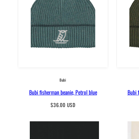
Bubi
Bubi fisherman beanie, Petrol blue
Bubi 
Regular
$36.00 USD
price