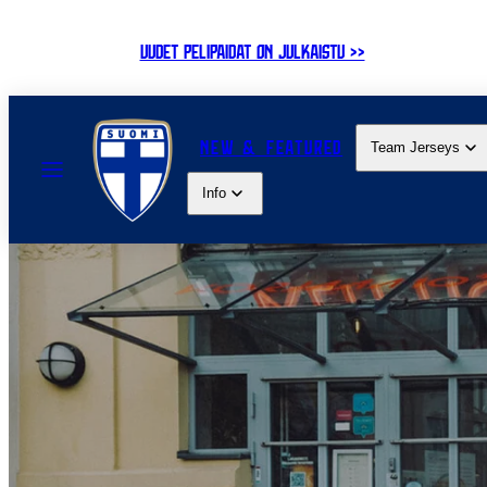
Skip
to
UUDET PELIPAIDAT ON JULKAISTU >>
content
NEW & FEATURED
Team Jerseys
MENU
Info