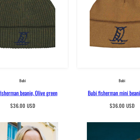
Bubi
Bubi
fisherman beanie, Olive green
Bubi fisherman mini beani
Regular
Regular
$36.00 USD
$36.00 USD
price
price