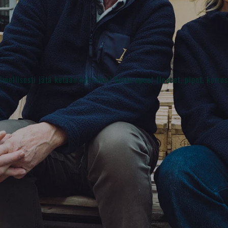
imellisesti jätä ketään kylmäksi! Katso upeat fleecet, pipot, kerro