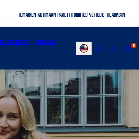
ILMAINEN KOTIMAAN PAKETTITOIMITUS YLI 100€ TILAUKSIIN
ME PRODUCTS
BUNDLES
SEARCH
ACCOUNT
VIEW
0
Country/region
MY
CART
(0)