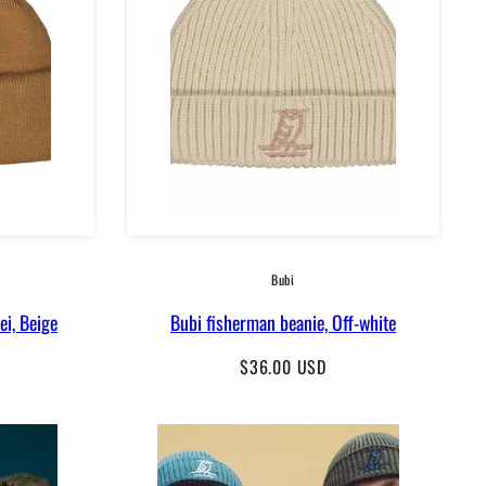
Bubi
ei, Beige
Bubi fisherman beanie, Off-white
Regular
$36.00 USD
price