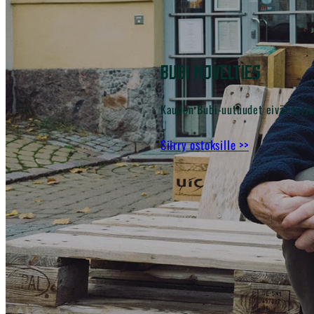
Bubi novelties
Kauden Bubi-uutuudet eivät kirja
Siirry ostoksille >>