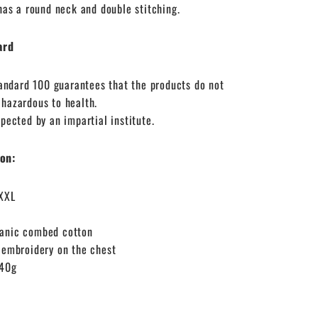
 has a round neck and double stitching.
ard
dard 100 guarantees that the products do not
 hazardous to health.
spected by an impartial institute.
on:
XXL
anic combed cotton
 embroidery on the chest
240g