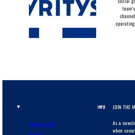
social g
team's
channel
operating
JOIN THE 
INFO
As a newsl
Shipping info
when somet
Returns