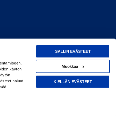
SALLIN EVÄSTEET
n
dentamiseen.
Muokkaa
oiden käytön
käytön
ästeet haluat
KIELLÄN EVÄSTEET
isää