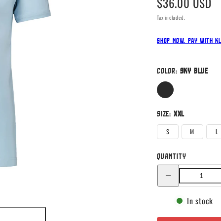
$36.00 USD
price
Tax included.
Shop now. Pay with K
Color:
Sky Blue
Sky
Blue
Size:
XXL
S
M
L
Quantity
Decrease
quantity
for
Bubi
In stock
Organic
Cotton
T-