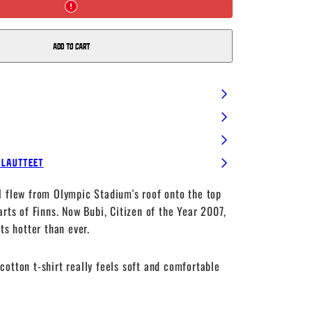
shirt,
Sky
Blue
Add to cart
alautteet
l flew from Olympic Stadium's roof onto the top
arts of Finns. Now Bubi, Citizen of the Year 2007,
ts hotter than ever.
otton t-shirt really feels soft and comfortable