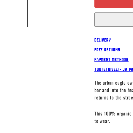
shirt,
Sky
Blue
Delivery
Free Returns
Payment Methods
Tuotetoiveet- ja p
The urban eagle ow
bar and into the he
returns to the stree
This 100% organic c
to wear.