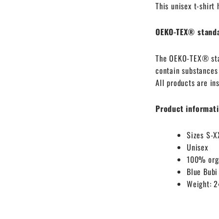
This unisex t-shirt
OEKO-TEX® stand
The OEKO-TEX® stan
contain substances
All products are in
Product informati
Sizes S-X
Unisex
100% org
Blue Bubi
Weight: 