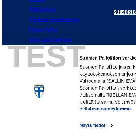
Pikakäsittely
SUBSCRIB
Tilauksen peruuttaminen
Privacy Policy
Terms and Conditions
TEST
Cookie Policy
Suomen Palloliiton verkko
Customer Service
Suomen Palloliitto ja sen 
käyttökokemuksen tarjoam
Valitsemalla "SALLIN EVÄS
Suomen Palloliiton verkkos
valitsemalla "KIELLÄN EVÄ
kieltää tai sallia. Voit my
evästeselosteestamme
.
Näytä tiedot