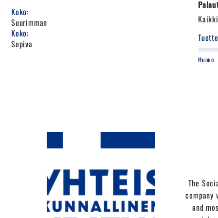
Palau
Koko:
Kaikk
Suurimman
Koko:
Tuotte
Sopiva
Huono
The Socia
company w
and mos