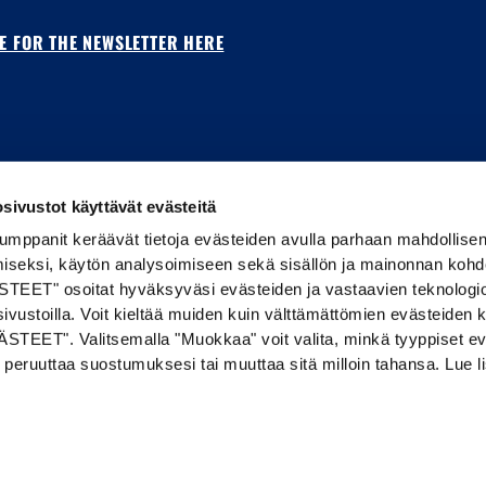
E FOR THE NEWSLETTER HERE
sivustot käyttävät evästeitä
kumppanit keräävät tietoja evästeiden avulla parhaan mahdollise
iseksi, käytön analysoimiseen sekä sisällön ja mainonnan koh
TEET" osoitat hyväksyväsi evästeiden ja vastaavien teknologi
ivustoilla. Voit kieltää muiden kuin välttämättömien evästeiden 
STEET". Valitsemalla "Muokkaa" voit valita, minkä tyyppiset ev
ös peruuttaa suostumuksesi tai muuttaa sitä milloin tahansa. Lue l
English
United States | USD $
© 2026 Maajoukkueen Verkkokauppa