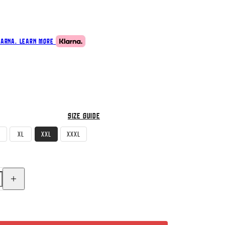
larna.
Learn more
Size guide
XL
XXL
XXXL
Increase
quantity
for
Bubi
Organic
Cotton
T-