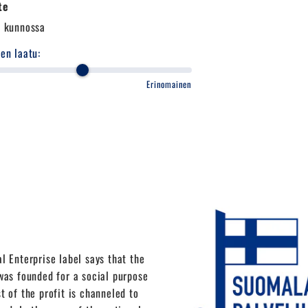
te
i kunnossa
en laatu:
Erinomainen
l Enterprise label says that the
as founded for a social purpose
t of the profit is channeled to