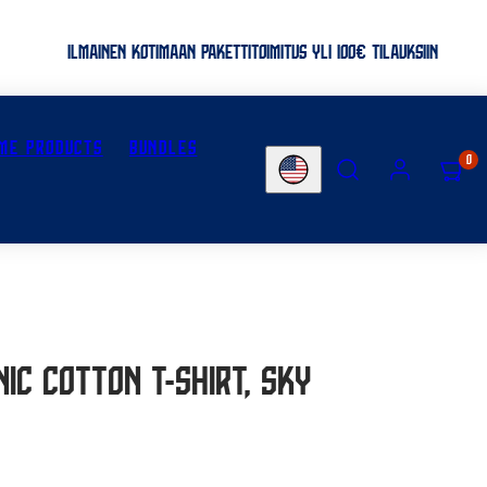
ILMAINEN KOTIMAAN PAKETTITOIMITUS YLI 100€ TILAUKSIIN
ME PRODUCTS
BUNDLES
SEARCH
ACCOUNT
VIEW
0
Country/region
MY
CART
(0)
ic Cotton T-shirt, Sky