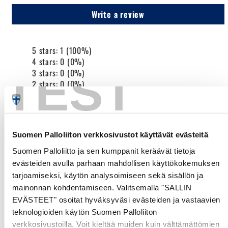
Write a review
5 stars: 1 (100%)
4 stars: 0 (0%)
TEST
3 stars: 0 (0%)
2 stars: 0 (0%)
1 star: 0 (0%)
John F.
Finland
Suomen Palloliiton verkkosivustot käyttävät evästeitä
Suomen Palloliitto ja sen kumppanit keräävät tietoja
15/07/2025
evästeiden avulla parhaan mahdollisen käyttökokemuksen
Cool-X Hot Balsam Lämpövoide 75ml
tarjoamiseksi, käytön analysoimiseen sekä sisällön ja
mainonnan kohdentamiseen. Valitsemalla "SALLIN
Tuotteen laatu:
EVÄSTEET" osoitat hyväksyväsi evästeiden ja vastaavien
teknologioiden käytön Suomen Palloliiton
Huono
Erinomainen
verkkosivustoilla. Voit kieltää muiden kuin välttämättömien