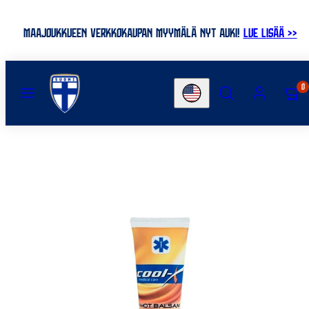
Skip
to
MAAJOUKKUEEN VERKKOKAUPAN MYYMÄLÄ NYT AUKI!
LUE LISÄÄ >>
content
MENU
SEARCH
ACCOUNT
VIEW
0
Country/region
MY
CART
(0)