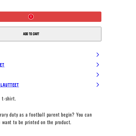
Est
t-
shirt,
Maroon,
Women
Add to cart
set
alautteet
 t-shirt.
rary duty as a football parent begin? You can
 want to be printed on the product.