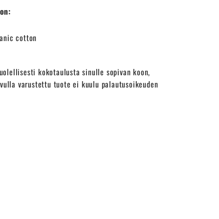
on:
anic cotton
uolellisesti kokotaulusta sinulle sopivan koon,
uvulla varustettu tuote ei kuulu palautusoikeuden