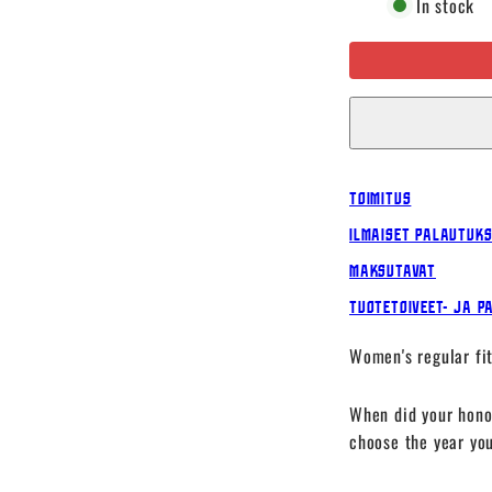
In stock
Est
t-
shirt,
Maroon,
Women
Toimitus
Ilmaiset palautuk
Maksutavat
Tuotetoiveet- ja p
Women's regular fit
When did your hono
choose the year you