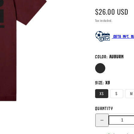
Regular
$26.00 USD
price
Tax included.
Osta nyt. M
Color:
Auburn
Auburn
Size:
XS
XS
S
M
Quantity
Decrease
quantity
for
Futismutsi