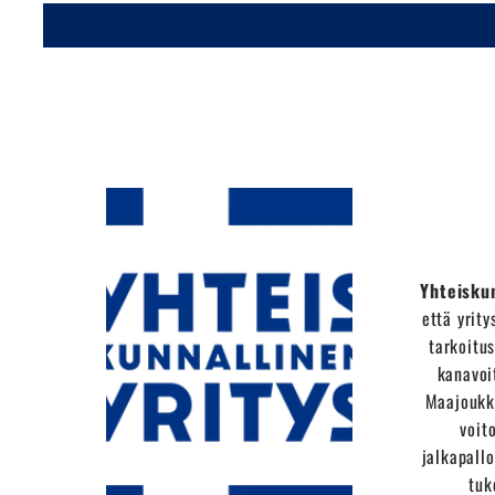
Yhteisku
että yrity
tarkoitus
kanavoi
Maajoukk
voit
jalkapall
tuk