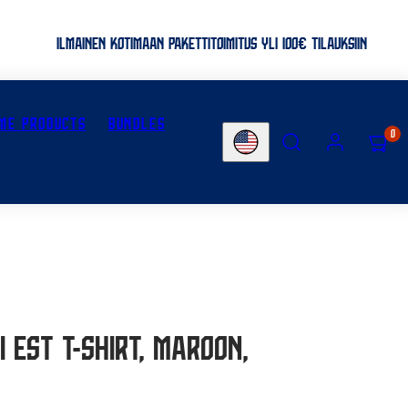
ILMAINEN KOTIMAAN PAKETTITOIMITUS YLI 100€ TILAUKSIIN
ME PRODUCTS
BUNDLES
SEARCH
ACCOUNT
VIEW
0
Country/region
MY
CART
(0)
 Est t-shirt, Maroon,