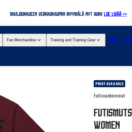
MAAJOUKKUEEN VERKKOKAUPAN MYYMÄLÄ NYT AUKI!
LUE LISÄÄ >>
KIDS
HO
Fan Merchandise
Training and Training Gear
PRINT AVAILABLE
Futisvanhemmat
Futismutsi
Women