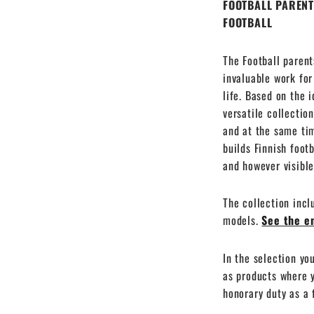
FOOTBALL PARENT
FOOTBALL
The Football parent
invaluable work for
life. Based on the 
versatile collectio
and at the same tim
builds Finnish foot
and however visible
The collection incl
models.
See the en
In the selection yo
as products where
honorary duty as a 