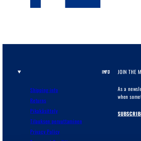
JOIN THE 
INFO
As a newsl
Shipping info
when somet
Returns
Pikakäsittely
SUBSCRIB
Tilauksen peruuttaminen
Privacy Policy