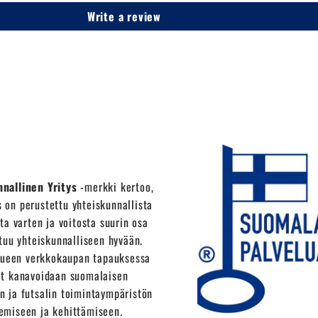
Write a review
nnallinen Yritys
-merkki kertoo,
s on perustettu yhteiskunnallista
ta varten ja voitosta suurin osa
tuu yhteiskunnalliseen hyvään.
ueen verkkokaupan tapauksessa
ot kanavoidaan suomalaisen
on ja futsalin toimintaympäristön
emiseen ja kehittämiseen.