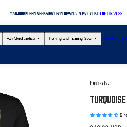
MAAJOUKKUEEN VERKKOKAUPAN MYYMÄLÄ NYT AUKI!
LUE LISÄÄ >>
KIDS
HO
Fan Merchandise
Training and Training Gear
Huuhkajat
Turquoise
6 r
Regular