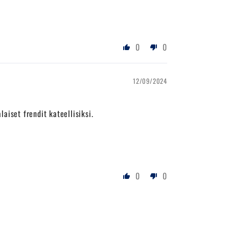
0
0
12/09/2024
iset frendit kateellisiksi.
0
0