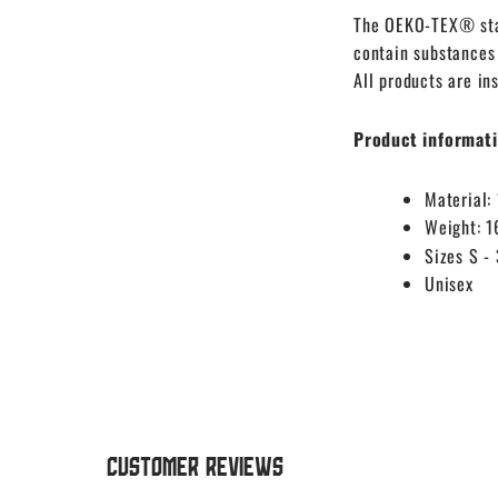
The OEKO-TEX® stan
contain substances
All products are in
Product informati
Material
Weight: 1
Sizes S -
Unisex
Customer Reviews