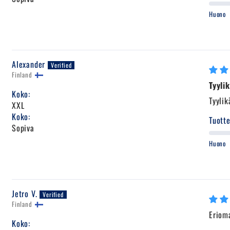
Huono
Alexander
Finland
Tyyli
Koko:
Tyylik
XXL
Koko:
Tuotte
Sopiva
Huono
Jetro V.
Finland
Erioma
Koko: