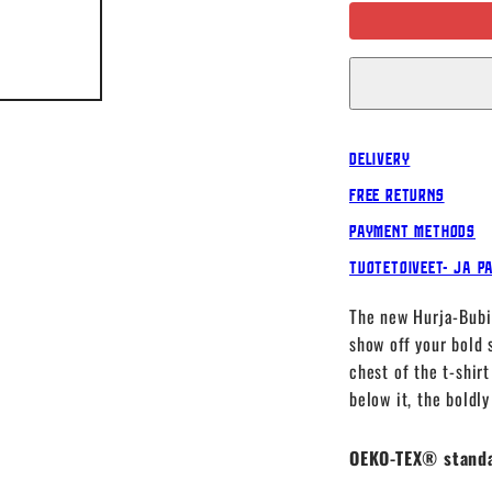
Delivery
Free Returns
Payment Methods
Tuotetoiveet- ja p
The new Hurja-Bubi 
show off your bold 
chest of the t-shir
below it, the boldl
OEKO-TEX® stand