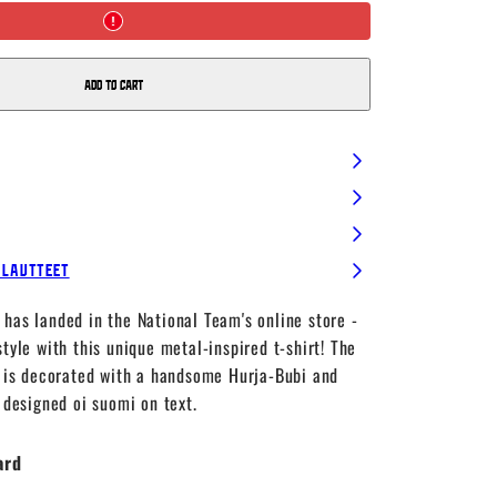
Add to cart
alautteet
has landed in the National Team's online store -
style with this unique metal-inspired t-shirt! The
t is decorated with a handsome Hurja-Bubi and
y designed oi suomi on text.
ard