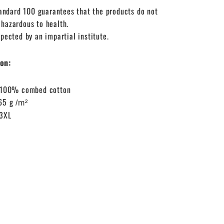
dard 100 guarantees that the products do not
 hazardous to health.
spected by an impartial institute.
on:
: 100% combed cotton
65 g
/m²
 3XL