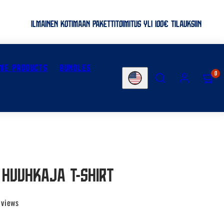
ILMAINEN KOTIMAAN PAKETTITOIMITUS YLI 100€ TILAUKSIIN
ME PRODUCTS
BUNDLES
SEARCH
ACCOUNT
VIEW
0
Country/region
MY
CART
(0)
 huuhkaja t-shirt
eviews