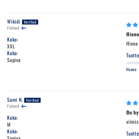
Wikidi
Finland
Hieno
Koko:
Hieno
XXL
Koko:
Tuotte
Sopiva
Huono
Sami N.
Finland
On hy
Koko:
viimis
M
Koko:
Tuotte
Sopiva