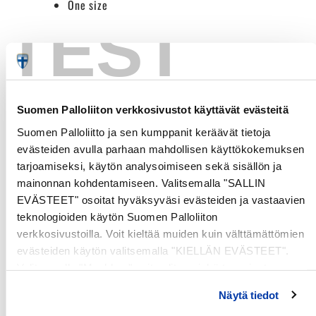
One size
TEST
Customer Reviews
Suomen Palloliiton verkkosivustot käyttävät evästeitä
Be the first to write a review
Suomen Palloliitto ja sen kumppanit keräävät tietoja
evästeiden avulla parhaan mahdollisen käyttökokemuksen
Write a review
tarjoamiseksi, käytön analysoimiseen sekä sisällön ja
mainonnan kohdentamiseen. Valitsemalla "SALLIN
EVÄSTEET" osoitat hyväksyväsi evästeiden ja vastaavien
teknologioiden käytön Suomen Palloliiton
verkkosivustoilla. Voit kieltää muiden kuin välttämättömien
evästeiden käytön valitsemalla "KIELLÄN EVÄSTEET".
Valitsemalla "Muokkaa" voit valita, minkä tyyppiset
evästeet haluat kieltää tai sallia. Voit myös peruuttaa
Näytä tiedot
suostumuksesi tai muuttaa sitä milloin tahansa. Lue lisää