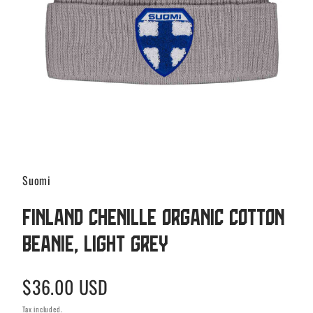
Suomi
Finland Chenille organic cotton
beanie, Light grey
Regular
$36.00 USD
price
Tax included.