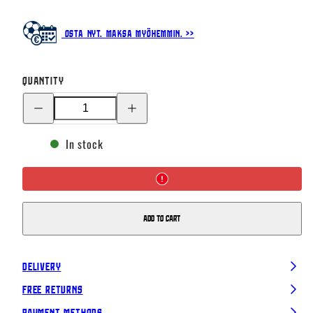
Osta nyt. Maksa myöhemmin. >>
Quantity
Decrease
Increase
quantity
quantity
for
for
Finland
Finland
In stock
Chenille
Chenille
organic
organic
cotton
cotton
beanie,
beanie,
Light
Light
grey
grey
Add to cart
Delivery
Free Returns
Payment Methods