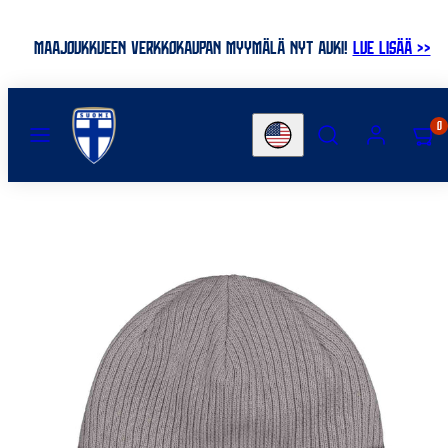
Skip
to
MAAJOUKKUEEN VERKKOKAUPAN MYYMÄLÄ NYT AUKI!
LUE LISÄÄ >>
content
MENU
SEARCH
ACCOUNT
VIEW
0
Country/region
MY
CART
(0)