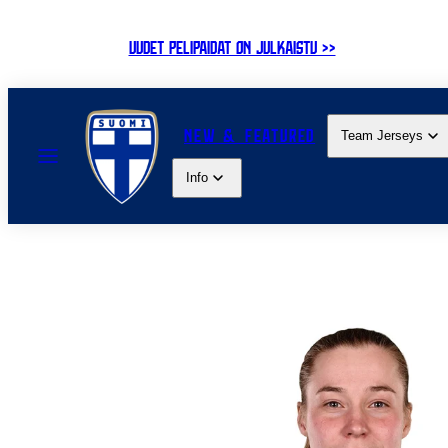
Skip
to
UUDET PELIPAIDAT ON JULKAISTU >>
content
NEW & FEATURED
Team Jerseys
MENU
Info