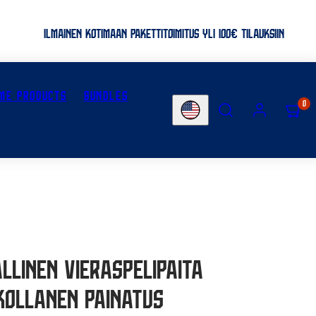
ILMAINEN KOTIMAAN PAKETTITOIMITUS YLI 100€ TILAUKSIIN
ME PRODUCTS
BUNDLES
SEARCH
ACCOUNT
VIEW
0
Country/region
MY
CART
(0)
allinen Vieraspelipaita
Kollanen painatus