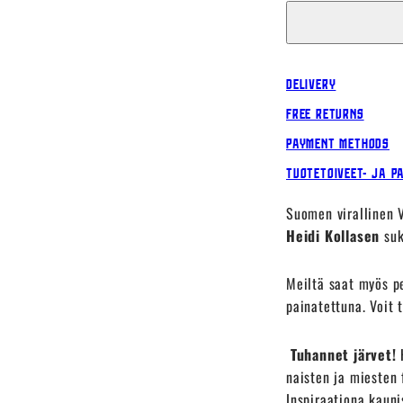
Delivery
Free Returns
Payment Methods
Tuotetoiveet- ja p
Suomen virallinen 
Heidi
Kollasen
suk
Meiltä saat myös p
painatettuna. Voit 
Tuhannet järvet!
H
naisten ja miesten 
Inspiraationa kauni