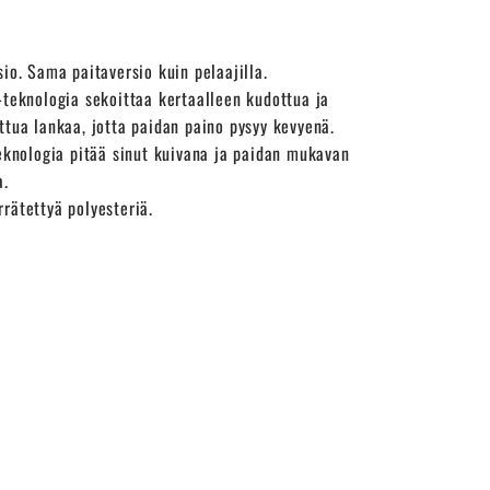
sio. Sama paitaversio kuin pelaajilla.
-teknologia sekoittaa kertaalleen kudottua ja
ttua lankaa, jotta paidan paino pysyy kevyenä.
teknologia pitää sinut kuivana ja paidan mukavan
a.
rätettyä polyesteriä.