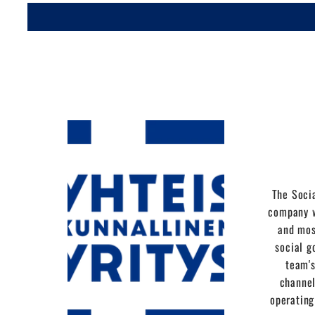
The Socia
company w
and mos
social g
team's
channel
operating