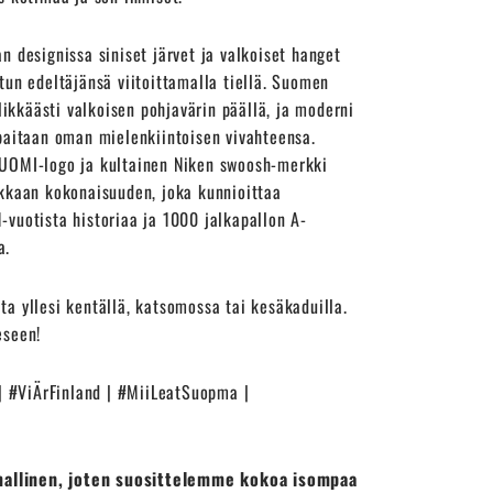
n designissa siniset järvet ja valkoiset hanget
tun edeltäjänsä viitoittamalla tiellä. Suomen
ylikkäästi valkoisen pohjavärin päällä, ja moderni
paitaan oman mielenkiintoisen vivahteensa.
UOMI-logo ja kultainen Niken swoosh-merkki
okkaan kokonaisuuden, joka kunnioittaa
vuotista historiaa ja 1000 jalkapallon A-
a.
a yllesi kentällä, katsomossa tai kesäkaduilla.
eseen!
#ViÄrFinland | #MiiLeatSuopma |
-mallinen, joten suosittelemme kokoa isompaa