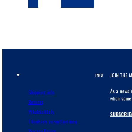
JOIN THE 
INFO
As a newsl
Shipping info
when somet
Returns
Pikakäsittely
SUBSCRIB
Tilauksen peruuttaminen
Privacy Policy