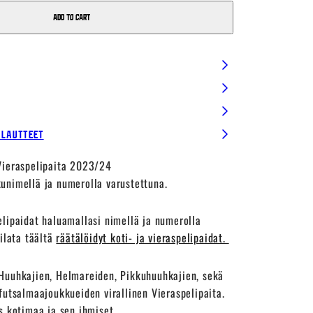
Add to cart
alautteet
Vieraspelipaita 2023/24
unimellä ja numerolla varustettuna.
elipaidat haluamallasi nimellä ja numerolla
tilata täältä
räätälöidyt koti- ja vieraspelipaidat.
uuhkajien, Helmareiden, Pikkuhuuhkajien, sekä
futsalmaajoukkueiden virallinen Vieraspelipaita.
s kotimaa ja sen ihmiset.