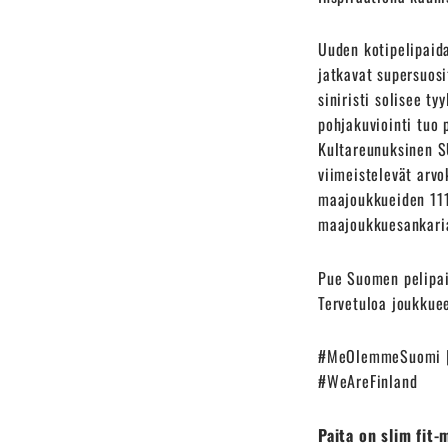
Uuden kotipelipaida
jatkavat supersuosi
siniristi solisee ty
pohjakuviointi tuo 
Kultareunuksinen S
viimeistelevät arv
maajoukkueiden 111-
maajoukkuesankari
Pue Suomen pelipait
Tervetuloa joukkue
#MeOlemmeSuomi | 
#WeAreFinland
Paita on slim fit