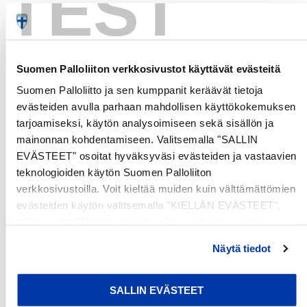
TEST
Customer Reviews
Suomen Palloliiton verkkosivustot käyttävät evästeitä
Be the first to write a review
Suomen Palloliitto ja sen kumppanit keräävät tietoja
evästeiden avulla parhaan mahdollisen käyttökokemuksen
Write a review
tarjoamiseksi, käytön analysoimiseen sekä sisällön ja
mainonnan kohdentamiseen. Valitsemalla "SALLIN
EVÄSTEET" osoitat hyväksyväsi evästeiden ja vastaavien
teknologioiden käytön Suomen Palloliiton
verkkosivustoilla. Voit kieltää muiden kuin välttämättömien
evästeiden käytön valitsemalla "KIELLÄN EVÄSTEET".
Valitsemalla "Muokkaa" voit valita, minkä tyyppiset
evästeet haluat kieltää tai sallia. Voit myös peruuttaa
Näytä tiedot
suostumuksesi tai muuttaa sitä milloin tahansa. Lue lisää
evästeselosteestamme
.
SALLIN EVÄSTEET