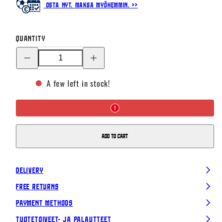
Osta nyt. Maksa myöhemmin. >>
Quantity
Decrease
Increase
quantity
quantity
for
for
Finland
Finland
A few left in stock!
crest
crest
toilet
toilet
bag,
bag,
Black
Black
Add to cart
Delivery
Free Returns
Payment Methods
Tuotetoiveet- ja palautteet