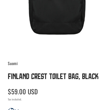
Suomi
Finland crest toilet bag, Black
Regular
$59.00 USD
price
Tax included.