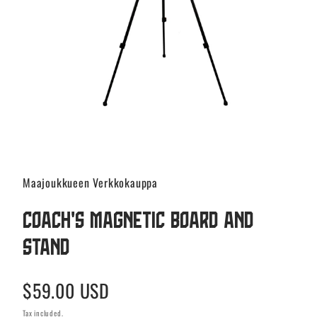
Maajoukkueen Verkkokauppa
Coach's magnetic board and
stand
Regular
$59.00 USD
price
Tax included.