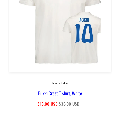
Teemu Pukki
Pukki Crest T-shirt, White
Sale
Regular
$18.00 USD
$36.00 USD
price
price