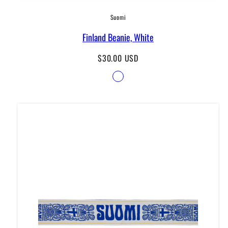
Suomi
Finland Beanie, White
Regular
$30.00 USD
price
Available
White
in