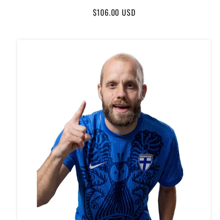
Regular
$106.00 USD
price