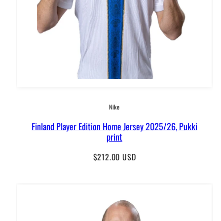
Nike
Finland Player Edition Home Jersey 2025/26, Pukki
print
Regular
$212.00 USD
price