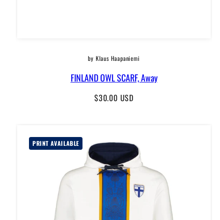
by Klaus Haapaniemi
FINLAND OWL SCARF, Away
Regular
$30.00 USD
price
PRINT AVAILABLE