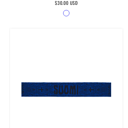
Regular
$30.00 USD
price
Available
Dark
in
Blue