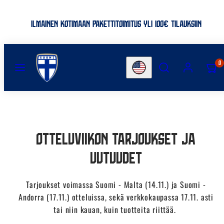
Skip
to
UUDET PELIPAIDAT ON JULKAISTU >>
content
MENU
SEARCH
ACCOUNT
VIEW
0
Country/region
MY
CART
(0)
Otteluviikon tarjoukset ja
uutuudet
Tarjoukset voimassa Suomi - Malta (14.11.) ja Suomi -
Andorra (17.11.) otteluissa, sekä verkkokaupassa 17.11. asti
tai niin kauan, kuin tuotteita riittää.