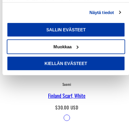
Valitsemalla "Muokkaa" voit valita, minkä tyyppiset
evästeet haluat kieltää tai sallia. Voit myös peruuttaa
Näytä tiedot
suostumuksesi tai muuttaa sitä milloin tahansa. Lue lisää
evästeselosteestamme
.
SALLIN EVÄSTEET
Muokkaa
KIELLÄN EVÄSTEET
Suomi
Finland Scarf, White
Regular
$30.00 USD
price
Available
White
in