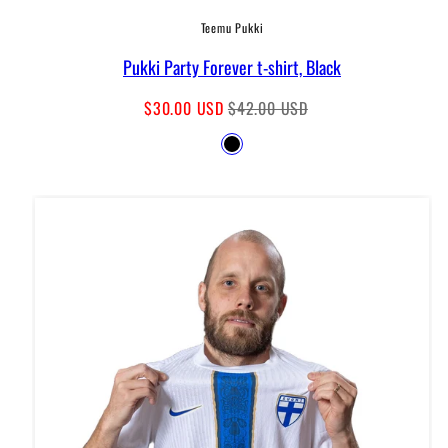
Teemu Pukki
Pukki Party Forever t-shirt, Black
Sale
Regular
$30.00 USD
$42.00 USD
price
price
Available
Black
in