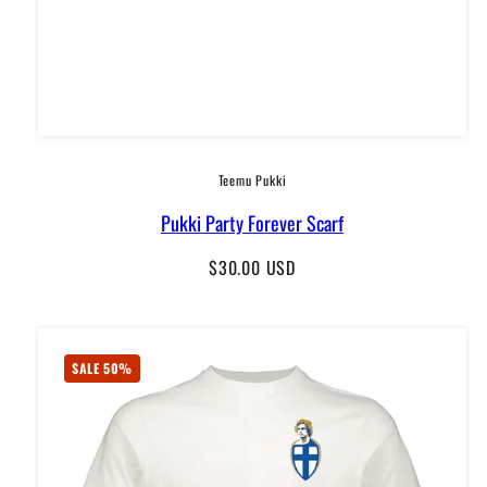
Teemu Pukki
Pukki Party Forever Scarf
Regular
$30.00 USD
price
SALE 50%