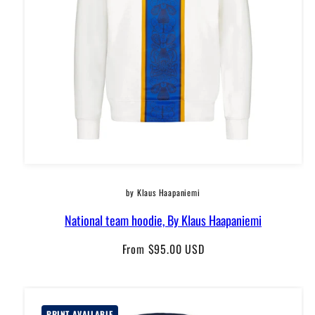
by Klaus Haapaniemi
National team hoodie, By Klaus Haapaniemi
Regular
From $95.00 USD
price
PRINT AVAILABLE