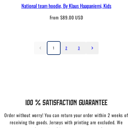
National team hoodie, By Klaus Haapaniemi, Kids
Regular
From $89.00 USD
price
1
2
3
100 % Satisfaction Guarantee
Order without worry! You can return your order within 2 weeks o
receiving the goods. Jerseys with printing are excluded. We