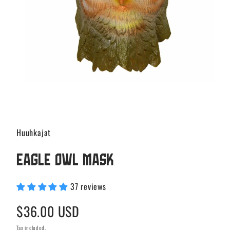
Huuhkajat
Eagle Owl Mask
37 reviews
Regular
$36.00 USD
price
Tax included.