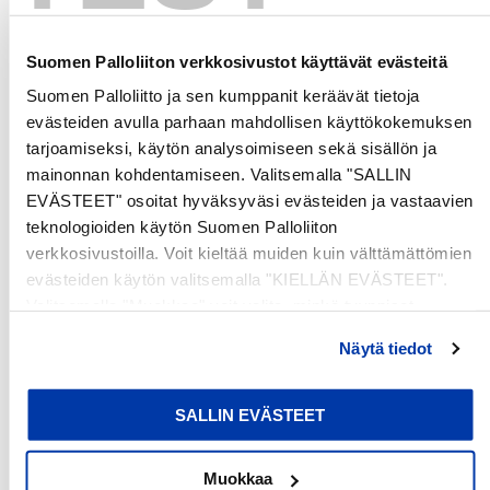
Write a review
Suomen Palloliiton verkkosivustot käyttävät evästeitä
No items found
Suomen Palloliitto ja sen kumppanit keräävät tietoja
evästeiden avulla parhaan mahdollisen käyttökokemuksen
tarjoamiseksi, käytön analysoimiseen sekä sisällön ja
mainonnan kohdentamiseen. Valitsemalla "SALLIN
EVÄSTEET" osoitat hyväksyväsi evästeiden ja vastaavien
teknologioiden käytön Suomen Palloliiton
verkkosivustoilla. Voit kieltää muiden kuin välttämättömien
evästeiden käytön valitsemalla "KIELLÄN EVÄSTEET".
Valitsemalla "Muokkaa" voit valita, minkä tyyppiset
evästeet haluat kieltää tai sallia. Voit myös peruuttaa
Näytä tiedot
suostumuksesi tai muuttaa sitä milloin tahansa. Lue lisää
evästeselosteestamme
.
SALLIN EVÄSTEET
Muokkaa