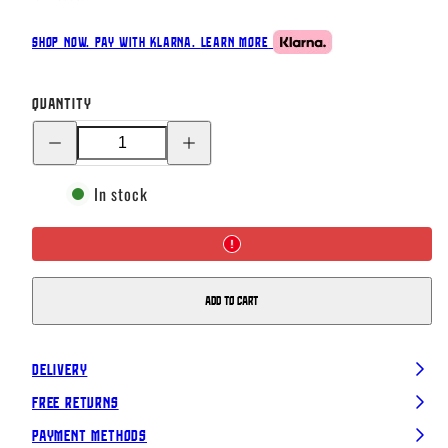
Shop now. Pay with Klarna.
Learn more
Quantity
Decrease
Increase
quantity
quantity
for
for
Eagle
Eagle
In stock
Owl
Owl
Mask
Mask
Add to cart
Delivery
Free Returns
Payment Methods