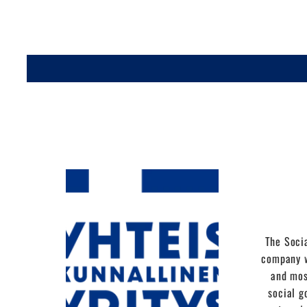
The Socia
company w
and mos
social g