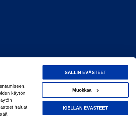
SALLIN EVÄSTEET
n
dentamiseen.
Muokkaa
oiden käytön
käytön
ästeet haluat
KIELLÄN EVÄSTEET
isää