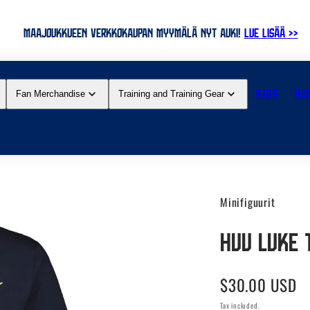
MAAJOUKKUEEN VERKKOKAUPAN MYYMÄLÄ NYT AUKI!
LUE LISÄÄ >>
KIDS
HO
Fan Merchandise
Training and Training Gear
Minifiguurit
HUU Luke t
Regular
$30.00 USD
price
Tax included.