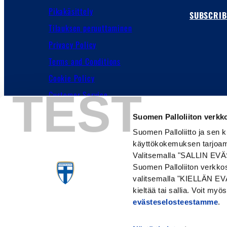
Pikakäsittely
SUBSCRIB
Tilauksen peruuttaminen
Privacy Policy
Terms and Conditions
Cookie Policy
TEST
Customer Service
Suomen Palloliiton verkko
Suomen Palloliitto ja sen 
käyttökokemuksen tarjoam
Valitsemalla "SALLIN EVÄS
Suomen Palloliiton verkkos
valitsemalla "KIELLÄN EVÄ
kieltää tai sallia. Voit my
evästeselosteestamme
.