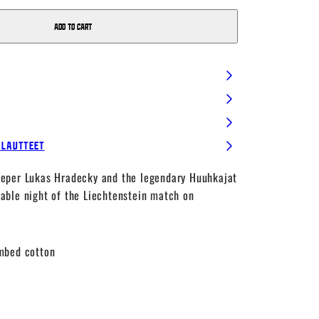
Add to cart
alautteet
eper Lukas Hradecky and the legendary Huuhkajat
ble night of the Liechtenstein match on
.
mbed cotton