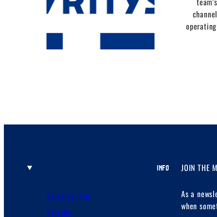
team's
channel
operating
JOIN THE 
INFO
As a newsl
Shipping info
when somet
Returns