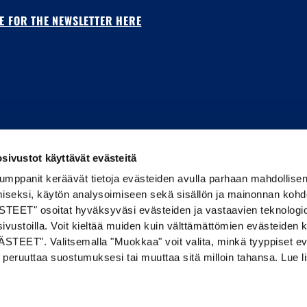
E FOR THE NEWSLETTER HERE
sivustot käyttävät evästeitä
kumppanit keräävät tietoja evästeiden avulla parhaan mahdollise
iseksi, käytön analysoimiseen sekä sisällön ja mainonnan koh
TEET" osoitat hyväksyväsi evästeiden ja vastaavien teknologi
ivustoilla. Voit kieltää muiden kuin välttämättömien evästeiden 
STEET". Valitsemalla "Muokkaa" voit valita, minkä tyyppiset ev
English
United States | USD $
ös peruuttaa suostumuksesi tai muuttaa sitä milloin tahansa. Lue l
© 2026 Maajoukkueen Verkkokauppa