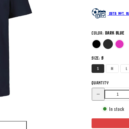
Osta nyt. M
Color:
Dark blue
Black
Dark
Pink
blue
Size:
S
S
M
L
Quantity
Decrease
quantity
for
HUU
In stock
Luke
t-
shirt,
Dark
blue