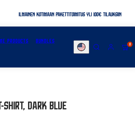
ILMAINEN KOTIMAAN PAKETTITOIMITUS YLI 100€ TILAUKSIIN
ME PRODUCTS
BUNDLES
SEARCH
ACCOUNT
VIEW
0
Country/region
MY
CART
(0)
-shirt, Dark blue