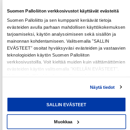
No items found
Suomen Palloliiton verkkosivustot käyttävät evästeitä
Suomen Palloliitto ja sen kumppanit keräävät tietoja
evästeiden avulla parhaan mahdollisen käyttökokemuksen
tarjoamiseksi, käytön analysoimiseen sekä sisällön ja
mainonnan kohdentamiseen. Valitsemalla "SALLIN
EVÄSTEET" osoitat hyväksyväsi evästeiden ja vastaavien
teknologioiden käytön Suomen Palloliiton
verkkosivustoilla. Voit kieltää muiden kuin välttämättömien
evästeiden käytön valitsemalla "KIELLÄN EVÄSTEET".
Valitsemalla "Muokkaa" voit valita, minkä tyyppiset
evästeet haluat kieltää tai sallia. Voit myös peruuttaa
Näytä tiedot
suostumuksesi tai muuttaa sitä milloin tahansa. Lue lisää
evästeselosteestamme
.
SALLIN EVÄSTEET
Muokkaa