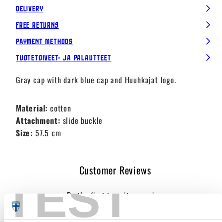
Delivery
Free Returns
Payment Methods
Tuotetoiveet- ja palautteet
Gray cap with dark blue cap and Huuhkajat logo.
Material:
cotton
Attachment:
slide buckle
Size:
57.5 cm
Customer Reviews
TEST
Be the first to write a review
Write a review