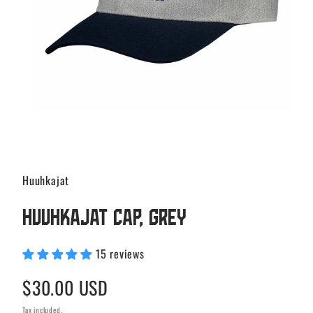
Huuhkajat
Huuhkajat cap, Grey
15 reviews
Regular
$30.00 USD
price
Tax included.