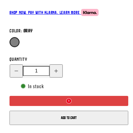
Shop now. Pay with Klarna.
Learn more
Color:
Gray
Gray
Quantity
Decrease
Increase
quantity
quantity
for
for
Huuhkajat
Huuhkajat
In stock
cap,
cap,
Grey
Grey
Add to cart