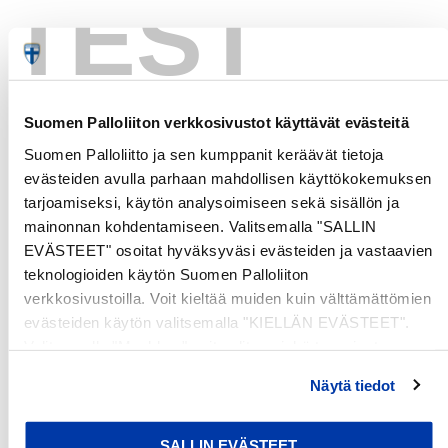
TEST
Customer Reviews
Be the first to write a review
Suomen Palloliiton verkkosivustot käyttävät evästeitä
Write a review
Suomen Palloliitto ja sen kumppanit keräävät tietoja
evästeiden avulla parhaan mahdollisen käyttökokemuksen
No items found
tarjoamiseksi, käytön analysoimiseen sekä sisällön ja
mainonnan kohdentamiseen. Valitsemalla "SALLIN
EVÄSTEET" osoitat hyväksyväsi evästeiden ja vastaavien
teknologioiden käytön Suomen Palloliiton
verkkosivustoilla. Voit kieltää muiden kuin välttämättömien
evästeiden käytön valitsemalla "KIELLÄN EVÄSTEET".
Valitsemalla "Muokkaa" voit valita, minkä tyyppiset
evästeet haluat kieltää tai sallia. Voit myös peruuttaa
Näytä tiedot
suostumuksesi tai muuttaa sitä milloin tahansa. Lue lisää
evästeselosteestamme
.
SALLIN EVÄSTEET