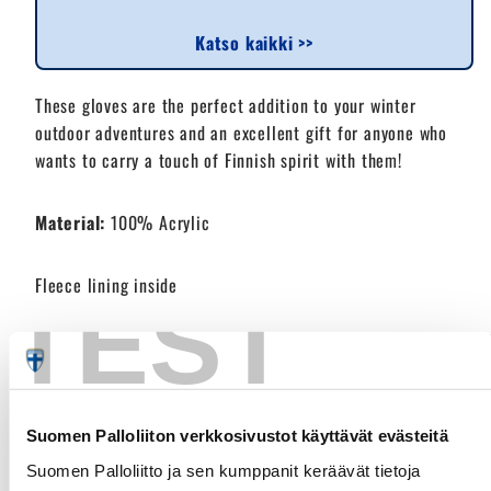
Katso kaikki >>
These gloves are the perfect addition to your winter
outdoor adventures and an excellent gift for anyone who
wants to carry a touch of Finnish spirit with them!
Material:
100% Acrylic
Fleece lining inside
TEST
SIZE CHART
LENGTH (CM)
WIDTH (CM)
ADULTS
26
10
Suomen Palloliiton verkkosivustot käyttävät evästeitä
WOMEN/YOUTH
24
9
Suomen Palloliitto ja sen kumppanit keräävät tietoja