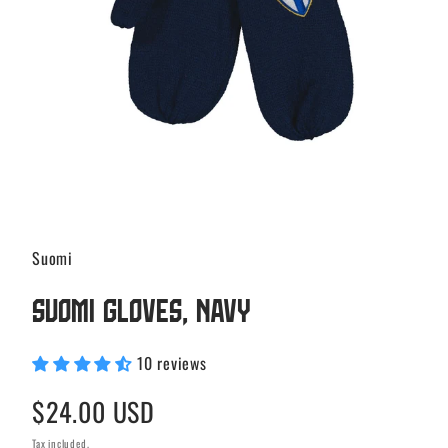
Suomi
Suomi Gloves, Navy
10 reviews
Regular
$24.00 USD
price
Tax included.