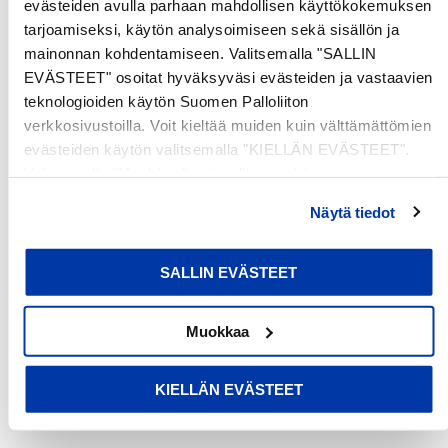
CHILDREN
17
8
evästeiden avulla parhaan mahdollisen käyttökokemuksen
tarjoamiseksi, käytön analysoimiseen sekä sisällön ja
mainonnan kohdentamiseen. Valitsemalla "SALLIN
EVÄSTEET" osoitat hyväksyväsi evästeiden ja vastaavien
teknologioiden käytön Suomen Palloliiton
Customer Reviews
verkkosivustoilla. Voit kieltää muiden kuin välttämättömien
evästeiden käytön valitsemalla "KIELLÄN EVÄSTEET".
Valitsemalla "Muokkaa" voit valita, minkä tyyppiset
Be the first to write a review
evästeet haluat kieltää tai sallia. Voit myös peruuttaa
Näytä tiedot
Write a review
suostumuksesi tai muuttaa sitä milloin tahansa. Lue lisää
evästeselosteestamme
.
No items found
SALLIN EVÄSTEET
Muokkaa
KIELLÄN EVÄSTEET