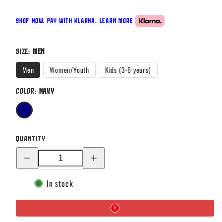
Shop now. Pay with Klarna.
Learn more
Size:
Men
Men
Women/Youth
Kids (3-6 years)
Color:
Navy
Navy
Quantity
Decrease
Increase
quantity
quantity
for
for
Suomi
Suomi
In stock
Gloves,
Gloves,
Navy
Navy