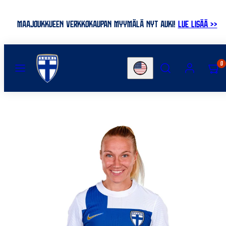
Skip
to
MAAJOUKKUEEN VERKKOKAUPAN MYYMÄLÄ NYT AUKI!
LUE LISÄÄ >>
content
MENU
SEARCH
ACCOUNT
VIEW
0
Country/region
MY
CART
(0)