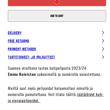
painatus,
painatus,
Lapset
Lapset
Add to cart
Delivery
Free Returns
Payment Methods
Tuotetoiveet- ja palautteet
Suomen virallinen lasten kotipelipaita 2023/24
Emma
Koiviston
sukunimellä ja numerolla varustettuna.
Meiltä saat myös pelipaidat haluamallasi nimellä ja
numerolla painatettuna. Voit tilata täältä
räätälöidyt koti-
ja vieraspelipaidat.