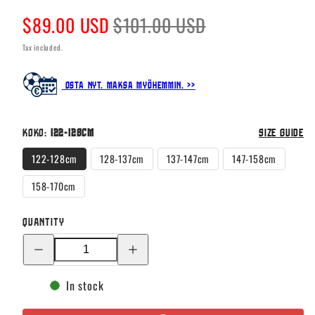
Sale
Regular
$89.00 USD
$101.00 USD
price
price
Tax included.
Osta nyt. Maksa myöhemmin. >>
Koko:
122-128cm
Size guide
122-128cm
128-137cm
137-147cm
147-158cm
158-170cm
Quantity
Decrease
Increase
quantity
quantity
for
for
Suomi
Suomi
In stock
Virallinen
Virallinen
Kotipelipaita
Kotipelipaita
2023/24,
2023/24,
Koivisto
Koivisto