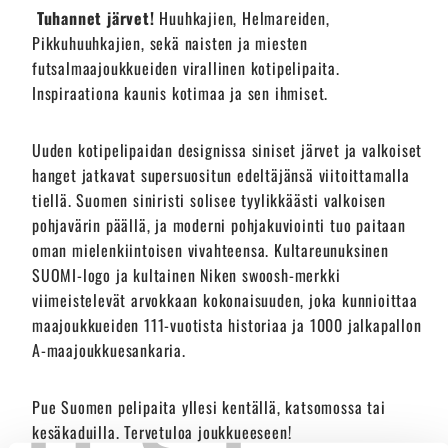
Tuhannet järvet!
Huuhkajien, Helmareiden,
Pikkuhuuhkajien, sekä naisten ja miesten
futsalmaajoukkueiden virallinen kotipelipaita.
Inspiraationa kaunis kotimaa ja sen ihmiset.
Uuden kotipelipaidan designissa siniset järvet ja valkoiset
hanget jatkavat supersuositun edeltäjänsä viitoittamalla
tiellä. Suomen siniristi solisee tyylikkäästi valkoisen
pohjavärin päällä, ja moderni pohjakuviointi tuo paitaan
oman mielenkiintoisen vivahteensa. Kultareunuksinen
SUOMI-logo ja kultainen Niken swoosh-merkki
viimeistelevät arvokkaan kokonaisuuden, joka kunnioittaa
maajoukkueiden 111-vuotista historiaa ja 1000 jalkapallon
A-maajoukkuesankaria.
Pue Suomen pelipaita yllesi kentällä, katsomossa tai
kesäkaduilla. Tervetuloa joukkueeseen!