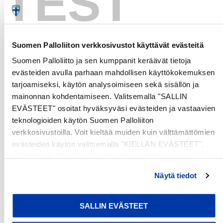
TEST
#MeOlemmeSuomi | #ViÄrFinland | #MiiLeatSuopma |
#WeAreFinland
Suomen Palloliiton verkkosivustot käyttävät evästeitä
Paita on slim fit-mallinen, joten suosittelemme kokoa
Suomen Palloliitto ja sen kumppanit keräävät tietoja
isompaa kuin normaalisti.
evästeiden avulla parhaan mahdollisen käyttökokemuksen
tarjoamiseksi, käytön analysoimiseen sekä sisällön ja
mainonnan kohdentamiseen. Valitsemalla "SALLIN
Vapor-versio. Sama paitaversio kuin pelaajilla.
EVÄSTEET" osoitat hyväksyväsi evästeiden ja vastaavien
Vaporknit-teknologia sekoittaa kertaalleen
teknologioiden käytön Suomen Palloliiton
kudottua ja tuplakudottua lankaa, jotta paidan
verkkosivustoilla. Voit kieltää muiden kuin välttämättömien
paino pysyy kevyenä.
evästeiden käytön valitsemalla "KIELLÄN EVÄSTEET".
Dri-FIT -teknologia pitää sinut kuivana ja paidan
Valitsemalla "Muokkaa" voit valita, minkä tyyppiset
mukavan tuntuisena.
evästeet haluat kieltää tai sallia. Voit myös peruuttaa
100% kierrätettyä polyesteriä.
Näytä tiedot
suostumuksesi tai muuttaa sitä milloin tahansa. Lue lisää
evästeselosteestamme
.
SALLIN EVÄSTEET
Customer Reviews